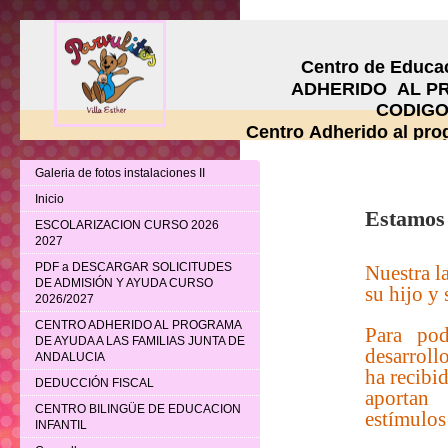
Centro de Educación
ADHERIDO AL PROG
CODIGO DE CE
Centro Adherido al pr
Galeria de fotos instalaciones II
Inicio
Estamos a
ESCOLARIZACION CURSO 2026
2027
PDF a DESCARGAR SOLICITUDES
Nuestra l
DE ADMISIÓN Y AYUDA CURSO
su hijo y
2026/2027
CENTRO ADHERIDO AL PROGRAMA
Para pod
DE AYUDA A LAS FAMILIAS JUNTA DE
desarroll
ANDALUCIA
ha
recibi
DEDUCCIÓN FISCAL
aportan 
CENTRO BILINGÜE DE EDUCACION
estímulos
INFANTIL