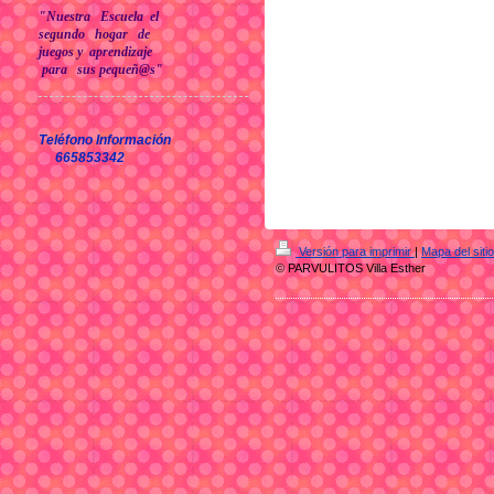
"
Nuestra Escuela
el
segundo hogar de
juegos y aprendizaje
para sus pequeñ@s"
Teléfono Información
665853342
Versión para imprimir
|
Mapa del sitio
© PARVULITOS Villa Esther