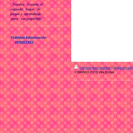
"
Nuestra Escuela
el
segundo hogar de
juegos y aprendizaje
para sus pequeñ@s"
Teléfono Información
665853342
Versión para imprimir
|
Mapa del sitio
© PARVULITOS Villa Esther