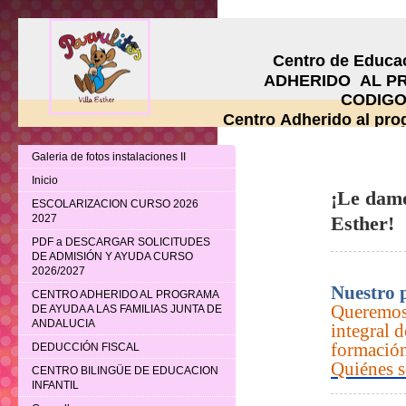
Centro de Educación
ADHERIDO AL PROG
CODIGO DE CE
Centro Adherido al pr
Galeria de fotos instalaciones II
Inicio
¡Le dam
ESCOLARIZACION CURSO 2026
2027
Esther!
PDF a DESCARGAR SOLICITUDES
DE ADMISIÓN Y AYUDA CURSO
2026/2027
Nuestro 
CENTRO ADHERIDO AL PROGRAMA
Queremos 
DE AYUDA A LAS FAMILIAS JUNTA DE
ANDALUCIA
integral d
formación
DEDUCCIÓN FISCAL
Quiénes 
CENTRO BILINGÜE DE EDUCACION
INFANTIL